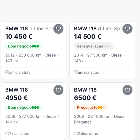
BMW
118
d Line Sport
BMW
118
d Line Sport
10 450 €
14 500 €
Bom negócio
Sem avaliação
2012 · 230 000 km · Diesel ·
2014 · 97 500 km · Diesel ·
143 cv
143 cv
um dia atrás
um dia atrás
BMW
118
BMW
118
4950 €
6500 €
Bom negócio
Preço justo
2008 · 277 000 km · Diesel ·
2008 · 231 000 km · Diesel ·
143 cv
Bragança
2 dias atrás
2 dias atrás