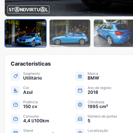
Características
Segmento
Marca
Utilitário
BMW
Cor
Ano de registo
Azul
2018
Potência
Cilindrada
150 cv
1995 cm³
Consumo
Número de portas
4,4 l/100km
5
Stand
Localização