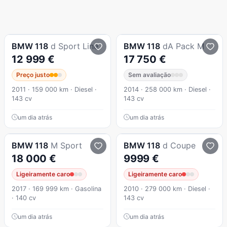
BMW
118
d Sport Line
BMW
118
dA Pack M
12 999 €
17 750 €
Preço justo
Sem avaliação
2011 · 159 000 km · Diesel ·
2014 · 258 000 km · Diesel ·
143 cv
143 cv
um dia atrás
um dia atrás
BMW
118
M Sport
BMW
118
d Coupe
18 000 €
9999 €
Ligeiramente caro
Ligeiramente caro
2017 · 169 999 km · Gasolina
2010 · 279 000 km · Diesel ·
· 140 cv
143 cv
um dia atrás
um dia atrás