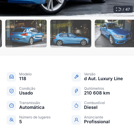
1 / 47
+
42
Modelo
Versão
118
d Aut. Luxury Line
Condição
Quilómetros
Usado
210 608 km
Transmissão
Combustível
Automática
Diesel
Número de lugares
Anúnciante
5
Profissional