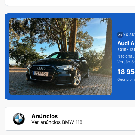
XS A
Audi A
2016
·
12
Nacional,
Versão S-
extras.
18 9
Quer prom
Anúncios
Ver anúncios BMW 118