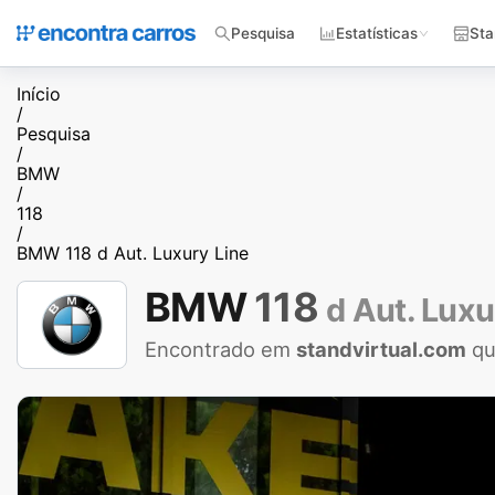
Pesquisa
Estatísticas
Sta
Início
/
Pesquisa
/
BMW
/
118
/
BMW 118 d Aut. Luxury Line
BMW
118
d Aut. Luxu
Encontrado em
standvirtual.com
qu