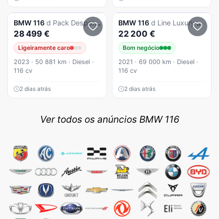
BMW
116
d Pack Desportivo M Auto
BMW
116
d Line Luxury Auto
28 499 €
22 200 €
Ligeiramente caro
Bom negócio
2023 · 50 881 km · Diesel ·
2021 · 69 000 km · Diesel ·
116 cv
116 cv
2 dias atrás
2 dias atrás
Ver todos os anúncios BMW 116