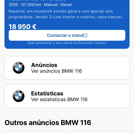
2016
·
121 000
km · Manual · Diesel
Nacional, em excelente estado geral e com apenas dois
proprietários. Versão S-Line interior e exterior, caixa manual
de 6 velocidades e vários extras.
18 950
€
Contactar o stand
Quer promover o seu stand no Encontra Carros?
Anúncios
Ver anúncios BMW 116
Estatísticas
Ver estatísticas BMW 116
Outros anúncios BMW 116