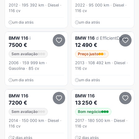
2012 · 195 392 km · Diesel ·
2022 · 95 000 km · Diesel ·
116 cv
116 cv
um dia atrás
um dia atrás
BMW
116
i
BMW
116
d EfficientDynamics
7500 €
12 490 €
Sem avaliação
Preço justo
2006 · 159 999 km ·
2013 · 108 492 km · Diesel ·
Gasolina · 85 cv
116 cv
um dia atrás
um dia atrás
BMW
116
BMW
116
7200 €
13 250 €
Sem avaliação
Bom negócio
2014 · 150 000 km · Diesel ·
2017 · 180 500 km · Diesel ·
116 cv
116 cv
2 dias atrás
2 dias atrás