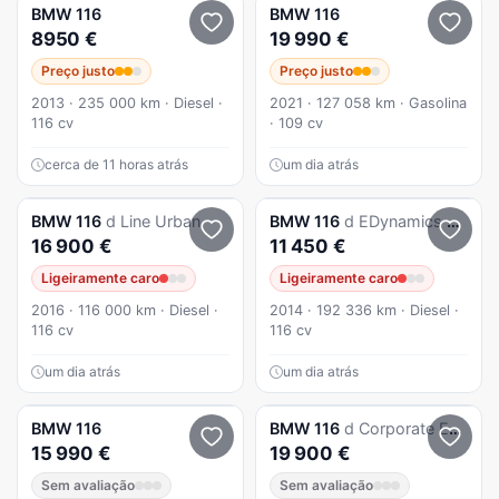
BMW
116
BMW
116
8950 €
19 990 €
Preço justo
Preço justo
2013 · 235 000 km · Diesel ·
2021 · 127 058 km · Gasolina
116 cv
· 109 cv
cerca de 11 horas atrás
um dia atrás
BMW
116
d Line Urban
BMW
116
d EDynamics Line Sport
16 900 €
11 450 €
Ligeiramente caro
Ligeiramente caro
2016 · 116 000 km · Diesel ·
2014 · 192 336 km · Diesel ·
116 cv
116 cv
um dia atrás
um dia atrás
BMW
116
BMW
116
d Corporate Edition Auto
15 990 €
19 900 €
Sem avaliação
Sem avaliação