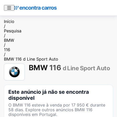
Início
/
Pesquisa
/
BMW
/
116
/
BMW 116 d Line Sport Auto
BMW
116
d Line Sport Auto
Este anúncio já não se encontra
disponível
O
BMW 116
esteve à venda por
17 950
€ durante
58
dias
. Explore outros anúncios
BMW 116
disponíveis em Portugal.