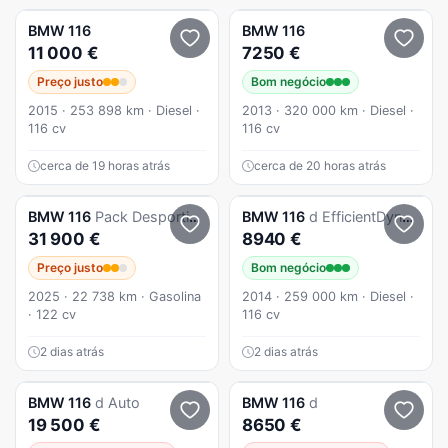
BMW
116
BMW
116
11 000 €
7250 €
Preço justo
Bom negócio
2015 · 253 898 km · Diesel ·
2013 · 320 000 km · Diesel ·
116 cv
116 cv
cerca de 19 horas atrás
cerca de 20 horas atrás
BMW
116
Pack Desportivo M
BMW
116
d EfficientDynamics
31 900 €
8940 €
Preço justo
Bom negócio
2025 · 22 738 km · Gasolina
2014 · 259 000 km · Diesel ·
· 122 cv
116 cv
2 dias atrás
2 dias atrás
BMW
116
d Auto
BMW
116
d
19 500 €
8650 €