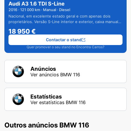
Audi A3 1.6 TDI S-Line
2016
·
121 000
km · Manual · Diesel
Nacional, em excelente estado geral e com apenas dois
proprietários. Versão S-Line interior e exterior, caixa manual
de 6 velocidades e vários extras.
18 950
€
Contactar o stand
Quer promover o seu stand no Encontra Carros?
Anúncios
Ver anúncios BMW 116
Estatísticas
Ver estatísticas BMW 116
Outros anúncios BMW 116