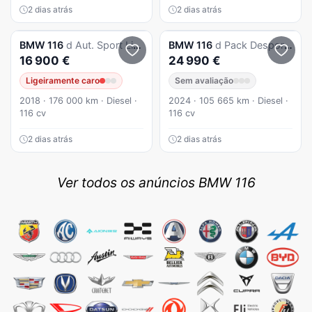
2 dias atrás
2 dias atrás
BMW
116
d Aut. Sport Line
BMW
116
d Pack Desportivo M Auto
16 900 €
24 990 €
Ligeiramente caro
Sem avaliação
2018 · 176 000 km · Diesel ·
2024 · 105 665 km · Diesel ·
116 cv
116 cv
2 dias atrás
2 dias atrás
Ver todos os anúncios BMW 116