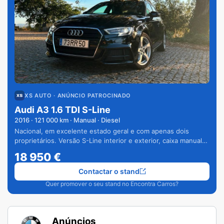
XS AUTO
· ANÚNCIO PATROCINADO
Audi A3 1.6 TDI S-Line
2016
·
121 000
km · Manual · Diesel
Nacional, em excelente estado geral e com apenas dois
proprietários. Versão S-Line interior e exterior, caixa manual
de 6 velocidades e vários extras.
18 950
€
Contactar o stand
Quer promover o seu stand no Encontra Carros?
Anúncios