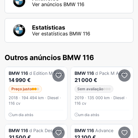
Ver anúncios BMW 116
Estatísticas
Ver estatísticas BMW 116
Outros anúncios BMW 116
BMW
116
d Edition M Sport Shadow
BMW
116
d Pack M Auto
14 990 €
21 000 €
Preço justo
Sem avaliação
2018 · 194 494 km · Diesel ·
2019 · 135 000 km · Diesel ·
116 cv
116 cv
um dia atrás
um dia atrás
BMW
116
d Pack Desportivo M Auto
BMW
116
Advance
31 500 €
12 100 €