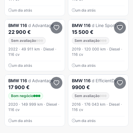
um dia atrás
um dia atrás
BMW
116
d Advantage
BMW
116
d Line Sport Shadow
22 900 €
15 500 €
Sem avaliação
Sem avaliação
2022 · 49 911 km · Diesel ·
2019 · 120 000 km · Diesel ·
116 cv
116 cv
um dia atrás
um dia atrás
BMW
116
d Advantage
BMW
116
d EfficientDynamics Edition Sport Line
17 900 €
9900 €
Bom negócio
Sem avaliação
2020 · 149 999 km · Diesel ·
2016 · 176 043 km · Diesel ·
116 cv
116 cv
um dia atrás
um dia atrás