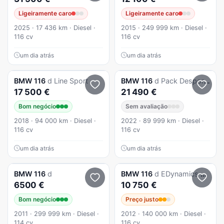
Ligeiramente caro
Ligeiramente caro
2025 · 17 436 km · Diesel ·
2015 · 249 999 km · Diesel ·
116 cv
116 cv
um dia atrás
um dia atrás
BMW
116
d Line Sport
BMW
116
d Pack Desportivo M
17 500 €
21 490 €
Bom negócio
Sem avaliação
2018 · 94 000 km · Diesel ·
2022 · 89 999 km · Diesel ·
116 cv
116 cv
um dia atrás
um dia atrás
BMW
116
d
BMW
116
d EDynamics Line Sport
6500 €
10 750 €
Bom negócio
Preço justo
2011 · 299 999 km · Diesel ·
2012 · 140 000 km · Diesel ·
114 cv
116 cv