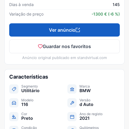
Dias à venda
145
Variação de preço
-1300
€
(-6 %)
Ver anúncio
Guardar nos favoritos
Anúncio original publicado em
standvirtual.com
Características
Segmento
Marca
Utilitário
BMW
Modelo
Versão
116
d Auto
Cor
Ano de registo
Preto
2021
Condição
Quilómetros