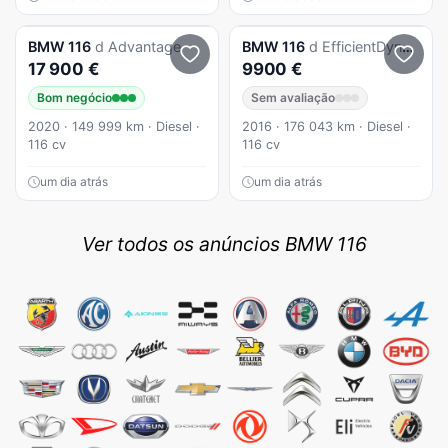
BMW
116
d Advantage
BMW
116
d EfficientDynamics Edition Sport Line
17 900 €
9900 €
Bom negócio
Sem avaliação
2020 · 149 999 km · Diesel ·
2016 · 176 043 km · Diesel ·
116 cv
116 cv
um dia atrás
um dia atrás
Ver todos os anúncios BMW 116