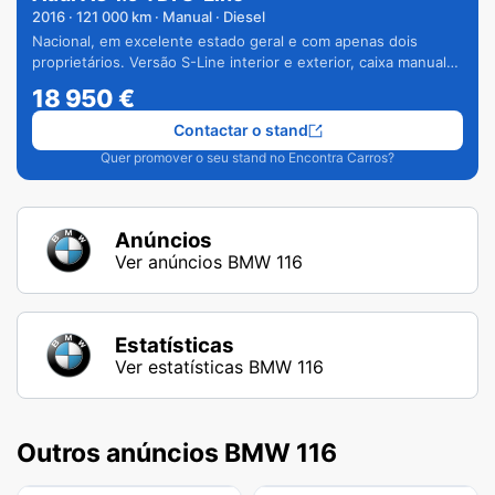
2016
·
121 000
km · Manual · Diesel
Nacional, em excelente estado geral e com apenas dois
proprietários. Versão S-Line interior e exterior, caixa manual
de 6 velocidades e vários extras.
18 950
€
Contactar o stand
Quer promover o seu stand no Encontra Carros?
Anúncios
Ver anúncios BMW 116
Estatísticas
Ver estatísticas BMW 116
Outros anúncios BMW 116