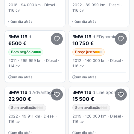
2018 · 94 000 km · Diesel ·
2022 · 89 999 km · Diesel ·
116 cv
116 cv
um dia atrás
um dia atrás
BMW
116
d
BMW
116
d EDynamics Line Sport
6500 €
10 750 €
Bom negócio
Preço justo
2011 · 299 999 km · Diesel ·
2012 · 140 000 km · Diesel ·
114 cv
116 cv
um dia atrás
um dia atrás
BMW
116
d Advantage
BMW
116
d Line Sport Shadow
22 900 €
15 500 €
Sem avaliação
Sem avaliação
2022 · 49 911 km · Diesel ·
2019 · 120 000 km · Diesel ·
116 cv
116 cv
um dia atrás
um dia atrás