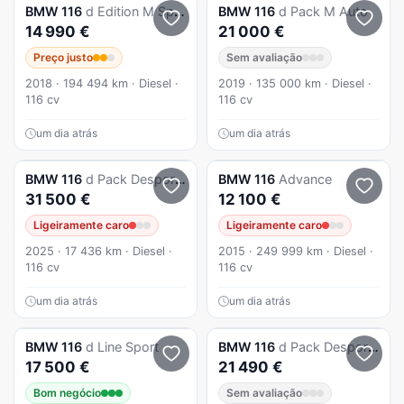
BMW
116
d Edition M Sport Shadow
BMW
116
d Pack M Auto
14 990 €
21 000 €
Preço justo
Sem avaliação
2018 · 194 494 km · Diesel ·
2019 · 135 000 km · Diesel ·
116 cv
116 cv
um dia atrás
um dia atrás
BMW
116
d Pack Desportivo M Auto
BMW
116
Advance
31 500 €
12 100 €
Ligeiramente caro
Ligeiramente caro
2025 · 17 436 km · Diesel ·
2015 · 249 999 km · Diesel ·
116 cv
116 cv
um dia atrás
um dia atrás
BMW
116
d Line Sport
BMW
116
d Pack Desportivo M
17 500 €
21 490 €
Bom negócio
Sem avaliação