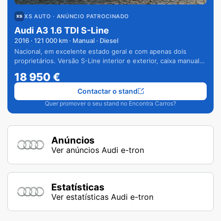
XS AUTO
· ANÚNCIO PATROCINADO
Audi A3 1.6 TDI S-Line
2016
·
121 000
km · Manual · Diesel
Nacional, em excelente estado geral e com apenas dois
proprietários. Versão S-Line interior e exterior, caixa manual
de 6 velocidades e vários extras.
18 950
€
Contactar o stand
Quer promover o seu stand no Encontra Carros?
Anúncios
Ver anúncios Audi e-tron
Estatísticas
Ver estatísticas Audi e-tron