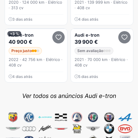
2020 · 124 000 km · Elétrico
2021 · 139 999 km · Elétrico
· 313 cv
· 408 cv
3 dias atrás
4 dias atrás
+3 %
Audi
e-tron
Audi
e-tron
40 900 €
39 900 €
Preço justo
Sem avaliação
2022 · 42 756 km · Elétrico ·
2021 · 70 000 km · Elétrico ·
408 cv
408 cv
4 dias atrás
5 dias atrás
Ver todos os anúncios Audi e-tron