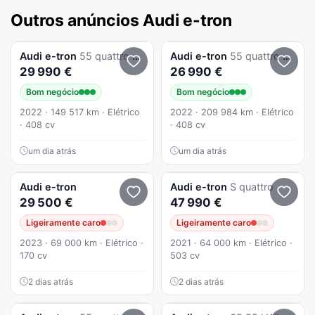
Outros anúncios Audi e-tron
Audi
e-tron
55 quattro S line
Audi
e-tron
55 quattro S line
29 990 €
26 990 €
Bom negócio
Bom negócio
2022 · 149 517 km · Elétrico
2022 · 209 984 km · Elétrico
· 408 cv
· 408 cv
um dia atrás
um dia atrás
Audi
e-tron
Audi
e-tron
S quattro
29 500 €
47 990 €
Ligeiramente caro
Ligeiramente caro
2023 · 69 000 km · Elétrico ·
2021 · 64 000 km · Elétrico ·
170 cv
503 cv
2 dias atrás
2 dias atrás