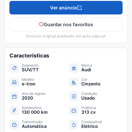
Ver anúncio
Guardar nos favoritos
Anúncio original publicado em
auto.sapo.pt
Características
Segmento
Marca
SUV/TT
Audi
Modelo
Cor
e-tron
Cinzento
Ano de registo
Condição
2020
Usado
Quilómetros
Potência
130 000 km
313 cv
Transmissão
Combustível
Automática
Elétrico