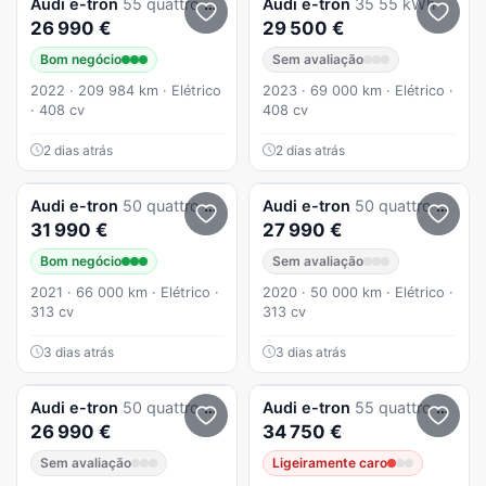
Audi
e-tron
55 quattro S line
Audi
e-tron
35 55 kWh
26 990 €
29 500 €
Bom negócio
Sem avaliação
2022 · 209 984 km · Elétrico
2023 · 69 000 km · Elétrico ·
· 408 cv
408 cv
2 dias atrás
2 dias atrás
Audi
e-tron
50 quattro S line
Audi
e-tron
50 quattro advanced
31 990 €
27 990 €
Bom negócio
Sem avaliação
2021 · 66 000 km · Elétrico ·
2020 · 50 000 km · Elétrico ·
313 cv
313 cv
3 dias atrás
3 dias atrás
Audi
e-tron
50 quattro advanced
Audi
e-tron
55 quattro s line
26 990 €
34 750 €
Sem avaliação
Ligeiramente caro