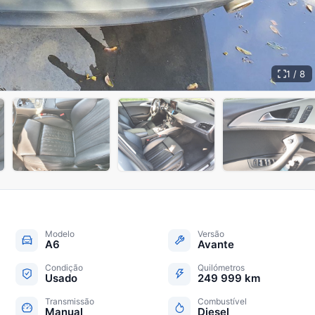
1 / 8
+
3
Modelo
Versão
A6
Avante
Condição
Quilómetros
Usado
249 999 km
Transmissão
Combustível
Manual
Diesel