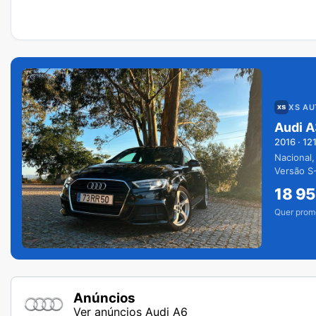
XS A
Audi A
2016
·
12
Nacional,
Versão S-
extras.
18 9
Quer prom
Anúncios
Ver anúncios Audi A6