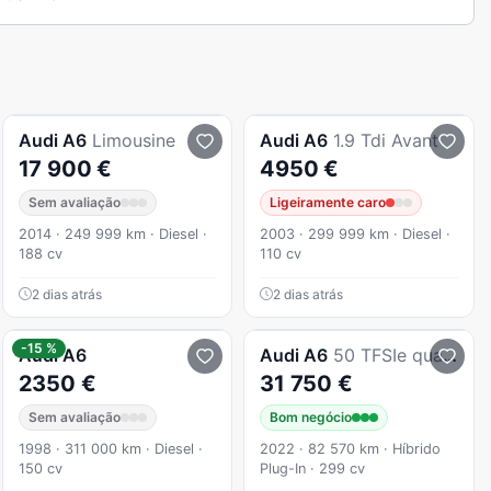
Audi
A6
Limousine
Audi
A6
1.9 Tdi Avant
17 900 €
4950 €
Sem avaliação
Ligeiramente caro
2014 · 249 999 km · Diesel ·
2003 · 299 999 km · Diesel ·
188 cv
110 cv
2 dias atrás
2 dias atrás
-15 %
Audi
A6
Audi
A6
50 TFSIe quattro S tronic
2350 €
31 750 €
Sem avaliação
Bom negócio
1998 · 311 000 km · Diesel ·
2022 · 82 570 km · Híbrido
150 cv
Plug-In · 299 cv