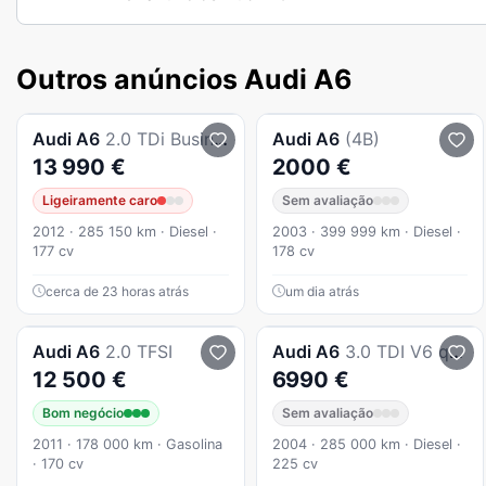
Outros anúncios Audi A6
Audi
A6
2.0 TDi Business Line S-line Multitronic
Audi
A6
(4B)
13 990 €
2000 €
Ligeiramente caro
Sem avaliação
2012 · 285 150 km · Diesel ·
2003 · 399 999 km · Diesel ·
177 cv
178 cv
cerca de 23 horas atrás
um dia atrás
Audi
A6
2.0 TFSI
Audi
A6
3.0 TDI V6 quattro Exclusive Tiptronic
12 500 €
6990 €
Bom negócio
Sem avaliação
2011 · 178 000 km · Gasolina
2004 · 285 000 km · Diesel ·
· 170 cv
225 cv