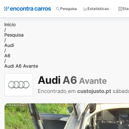
Pesquisa
Estatísticas
Sta
Início
/
Pesquisa
/
Audi
/
A6
/
Audi A6 Avante
Audi
A6
Avante
Encontrado em
custojusto.pt
sábado