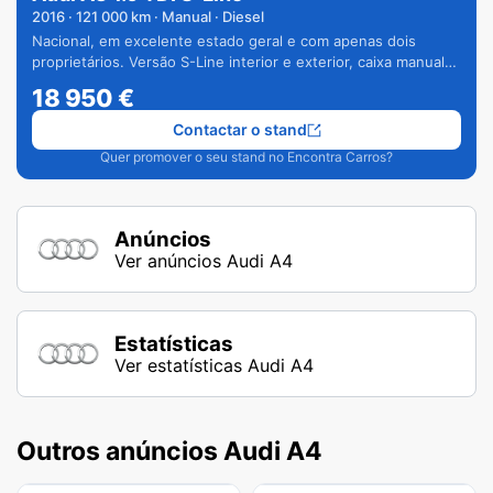
2016
·
121 000
km · Manual · Diesel
Nacional, em excelente estado geral e com apenas dois
proprietários. Versão S-Line interior e exterior, caixa manual
de 6 velocidades e vários extras.
18 950
€
Contactar o stand
Quer promover o seu stand no Encontra Carros?
Anúncios
Ver anúncios Audi A4
Estatísticas
Ver estatísticas Audi A4
Outros anúncios Audi A4