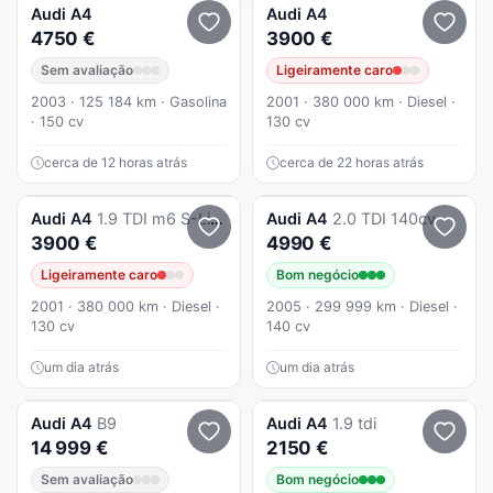
Audi
A4
Audi
A4
4750 €
3900 €
Sem avaliação
Ligeiramente caro
2003 · 125 184 km · Gasolina
2001 · 380 000 km · Diesel ·
· 150 cv
130 cv
cerca de 12 horas atrás
cerca de 22 horas atrás
Audi
A4
1.9 TDI m6 S-Line
Audi
A4
2.0 TDI 140cv
3900 €
4990 €
Ligeiramente caro
Bom negócio
2001 · 380 000 km · Diesel ·
2005 · 299 999 km · Diesel ·
130 cv
140 cv
um dia atrás
um dia atrás
Audi
A4
B9
Audi
A4
1.9 tdi
14 999 €
2150 €
Sem avaliação
Bom negócio