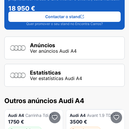
de 6 velocidades e vários extras.
18 950
€
Contactar o stand
Quer promover o seu stand no Encontra Carros?
Anúncios
Ver anúncios Audi A4
Estatísticas
Ver estatísticas Audi A4
Outros anúncios Audi A4
Audi
A4
Carrinha Tdi 130cv
Audi
A4
Avant 1.9 TDI 130 cv
1750 €
3500 €