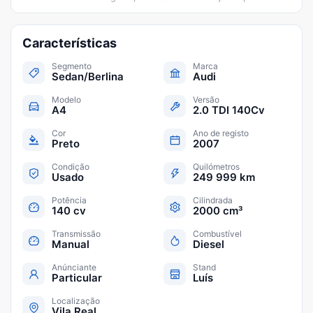
Características
Segmento
Marca
Sedan/Berlina
Audi
Modelo
Versão
A4
2.0 TDI 140Cv
Cor
Ano de registo
Preto
2007
Condição
Quilómetros
Usado
249 999 km
Potência
Cilindrada
140 cv
2000 cm³
Transmissão
Combustível
Manual
Diesel
Anúnciante
Stand
Particular
Luís
Localização
Vila Real