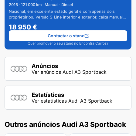
2016
·
121 000
km · Manual · Diesel
Nacional, em excelente estado geral e com apenas dois
proprietários. Versão S-Line interior e exterior, caixa manual
de 6 velocidades e vários extras.
18 950
€
Contactar o stand
Quer promover o seu stand no Encontra Carros?
Anúncios
Ver anúncios Audi A3 Sportback
Estatísticas
Ver estatísticas Audi A3 Sportback
Outros anúncios Audi A3 Sportback