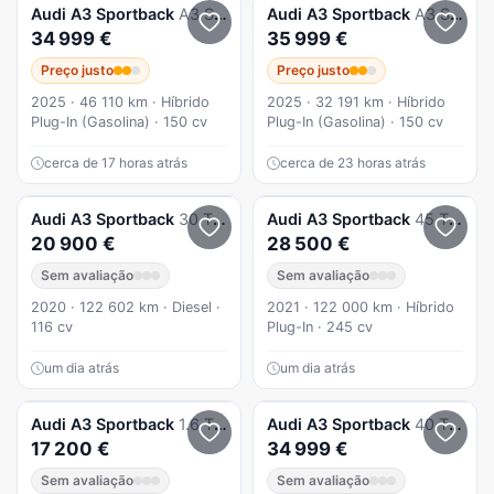
Audi
A3 Sportback
A3 Sb 40 Tfsie Advanced
Audi
A3 Sportback
A3 Sb 40 Tfsie Advanced
34 999 €
35 999 €
Preço justo
Preço justo
2025 · 46 110 km · Híbrido
2025 · 32 191 km · Híbrido
Plug-In (Gasolina) · 150 cv
Plug-In (Gasolina) · 150 cv
cerca de 17 horas atrás
cerca de 23 horas atrás
Audi
A3 Sportback
30 TDI
Audi
A3 Sportback
45 TFSIe S tronic S line
20 900 €
28 500 €
Sem avaliação
Sem avaliação
2020 · 122 602 km · Diesel ·
2021 · 122 000 km · Híbrido
116 cv
Plug-In · 245 cv
um dia atrás
um dia atrás
Audi
A3 Sportback
1.6 TDI (clean diesel) S tronic S line Sport Pack
Audi
A3 Sportback
40 TFSIe Advanced
17 200 €
34 999 €
Sem avaliação
Sem avaliação