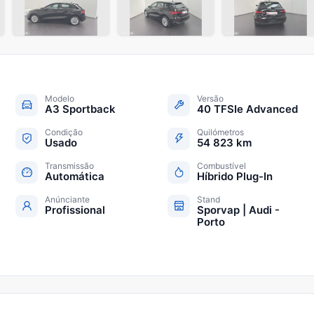
+
21
Modelo
Versão
A3 Sportback
40 TFSIe Advanced
Condição
Quilómetros
Usado
54 823 km
Transmissão
Combustível
Automática
Híbrido Plug-In
Anúnciante
Stand
Profissional
Sporvap | Audi -
Porto