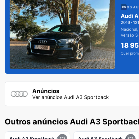
XS A
Audi A
2016
·
12
Nacional,
Versão S-
extras.
18 9
Quer prom
Anúncios
Ver anúncios Audi A3 Sportback
Outros anúncios Audi A3 Sportbac
Audi
A3 Sportback
A3 Sb 40 Tfsie Advanced
Audi
A3 Sportback
A3 Sb 40 Tfsie Advanced