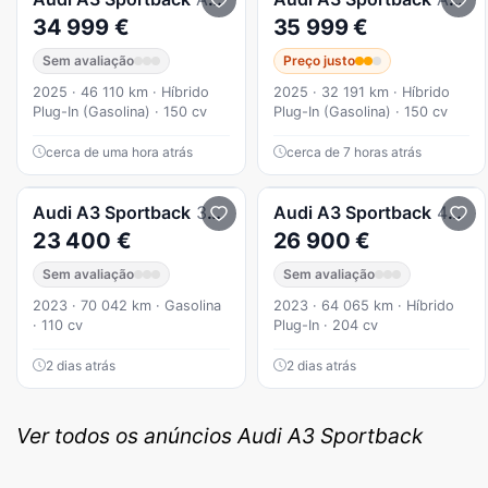
34 999 €
35 999 €
Sem avaliação
Preço justo
2025 · 46 110 km · Híbrido
2025 · 32 191 km · Híbrido
Plug-In (Gasolina) · 150 cv
Plug-In (Gasolina) · 150 cv
cerca de uma hora atrás
cerca de 7 horas atrás
Audi
A3 Sportback
30 TFSI Advanced S-Tronic
Audi
A3 Sportback
40 TFSIe Advanced
23 400 €
26 900 €
Sem avaliação
Sem avaliação
2023 · 70 042 km · Gasolina
2023 · 64 065 km · Híbrido
· 110 cv
Plug-In · 204 cv
2 dias atrás
2 dias atrás
Ver todos os anúncios Audi A3 Sportback