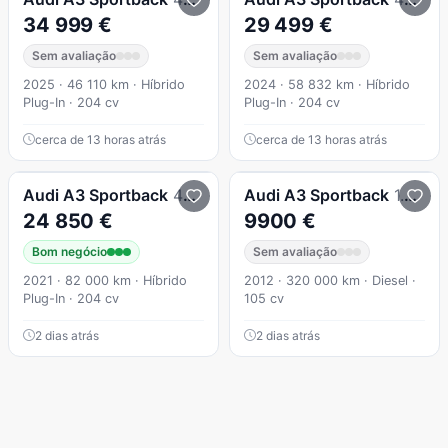
34 999 €
29 499 €
Sem avaliação
Sem avaliação
2025 · 46 110 km · Híbrido
2024 · 58 832 km · Híbrido
Plug-In · 204 cv
Plug-In · 204 cv
cerca de 13 horas atrás
cerca de 13 horas atrás
Audi
A3 Sportback
40 TFSIe Advanced
Audi
A3 Sportback
1.6 TDI S-line S tronic
24 850 €
9900 €
Bom negócio
Sem avaliação
2021 · 82 000 km · Híbrido
2012 · 320 000 km · Diesel ·
Plug-In · 204 cv
105 cv
2 dias atrás
2 dias atrás