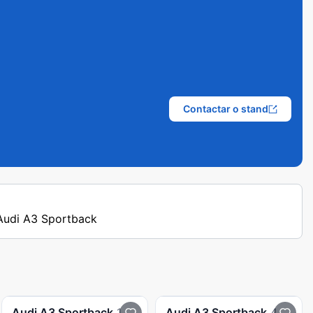
Contactar o stand
 Audi A3 Sportback
Audi
A3 Sportback
1.6 TDI Attraction
Audi
A3 Sportback
40 TFSIe