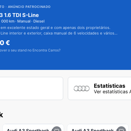
UTO
· ANÚNCIO PATROCINADO
3 1.6 TDI S-Line
1 000
km · Manual · Diesel
 em excelente estado geral e com apenas dois proprietários.
Line interior e exterior, caixa manual de 6 velocidades e vários
50
€
over o seu stand no Encontra Carros?
Estatísticas
Ver estatísticas
k
Audi
A3 Sportback
40 TFSIe Advanced
Audi
A3 Sportback
40 TFSIe Advanced