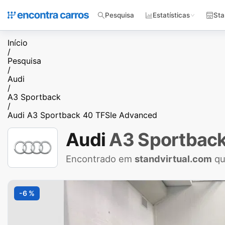
Pesquisa
Estatísticas
Sta
Início
/
Pesquisa
/
Audi
/
A3 Sportback
/
Audi A3 Sportback 40 TFSIe Advanced
Audi
A3 Sportbac
Encontrado em
standvirtual.com
qu
-6 %