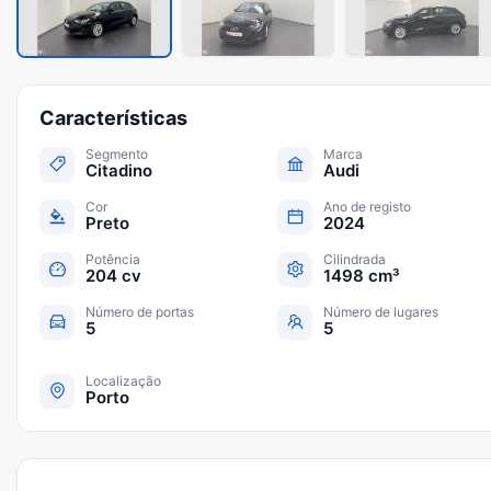
Características
Segmento
Marca
Citadino
Audi
Cor
Ano de registo
Preto
2024
Potência
Cilindrada
204 cv
1498 cm³
Número de portas
Número de lugares
5
5
Localização
Porto