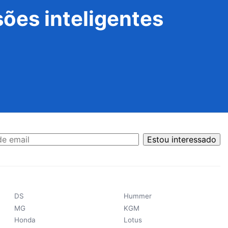
ões inteligentes
Estou interessado
DS
Hummer
MG
KGM
Honda
Lotus