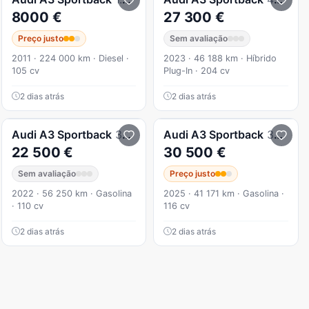
8000 €
27 300 €
Preço justo
Sem avaliação
2011 · 224 000 km · Diesel ·
2023 · 46 188 km · Híbrido
105 cv
Plug-In · 204 cv
2 dias atrás
2 dias atrás
Audi
A3 Sportback
30 TFSI
Audi
A3 Sportback
30 TFSI Advanced S tronic
22 500 €
30 500 €
Sem avaliação
Preço justo
2022 · 56 250 km · Gasolina
2025 · 41 171 km · Gasolina ·
· 110 cv
116 cv
2 dias atrás
2 dias atrás