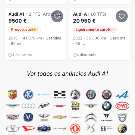
Audi
A1
1.2 TFSI Attraction
Audi
A1
1.0 TFSI
9500 €
20 950 €
Preço justo
Ligeiramente caro
2013 · 141 870 km · Gasolina
2022 · 55 300 km · Gasolina
· 86 cv
· 95 cv
4 dias atrás
4 dias atrás
Ver todos os anúncios Audi A1