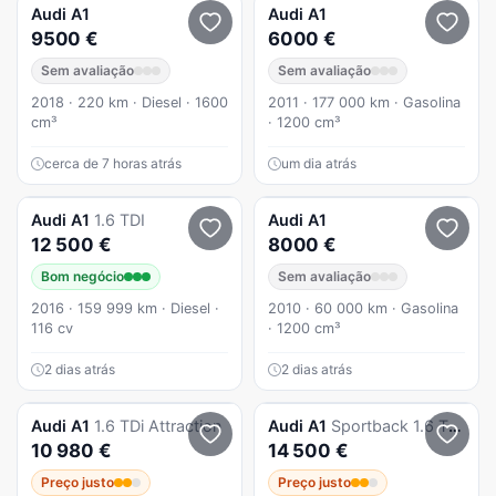
Audi
A1
Audi
A1
9500 €
6000 €
Sem avaliação
Sem avaliação
2018 · 220 km · Diesel · 1600
2011 · 177 000 km · Gasolina
cm³
· 1200 cm³
cerca de 7 horas atrás
um dia atrás
Audi
A1
1.6 TDI
Audi
A1
12 500 €
8000 €
Bom negócio
Sem avaliação
2016 · 159 999 km · Diesel ·
2010 · 60 000 km · Gasolina
116 cv
· 1200 cm³
2 dias atrás
2 dias atrás
Audi
A1
1.6 TDi Attraction
Audi
A1
Sportback 1.6 TDI S tronic
10 980 €
14 500 €
Preço justo
Preço justo