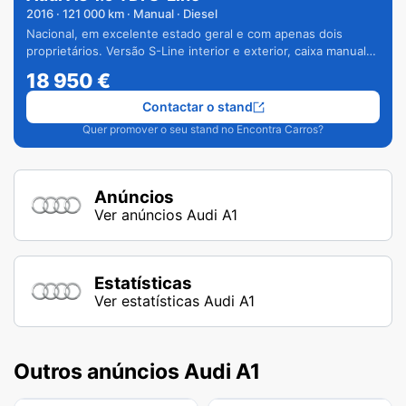
2016
·
121 000
km · Manual · Diesel
Nacional, em excelente estado geral e com apenas dois
proprietários. Versão S-Line interior e exterior, caixa manual
de 6 velocidades e vários extras.
18 950
€
Contactar o stand
Quer promover o seu stand no Encontra Carros?
Anúncios
Ver anúncios Audi A1
Estatísticas
Ver estatísticas Audi A1
Outros anúncios Audi A1