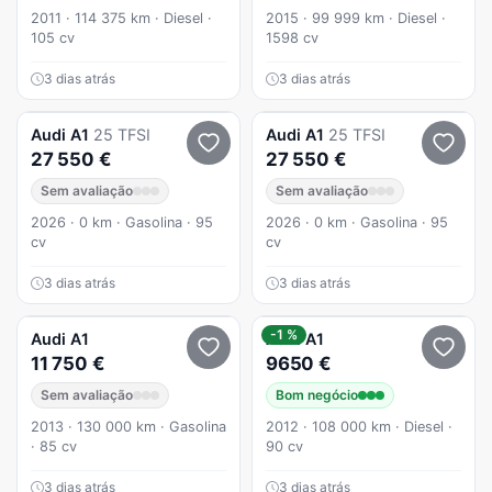
2011 · 114 375 km · Diesel ·
2015 · 99 999 km · Diesel ·
105 cv
1598 cv
3 dias atrás
3 dias atrás
Audi
A1
25 TFSI
Audi
A1
25 TFSI
27 550 €
27 550 €
Sem avaliação
Sem avaliação
2026 · 0 km · Gasolina · 95
2026 · 0 km · Gasolina · 95
cv
cv
3 dias atrás
3 dias atrás
-1 %
Audi
A1
Audi
A1
11 750 €
9650 €
Sem avaliação
Bom negócio
2013 · 130 000 km · Gasolina
2012 · 108 000 km · Diesel ·
· 85 cv
90 cv
3 dias atrás
3 dias atrás