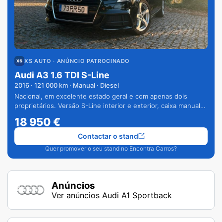
XS AUTO
· ANÚNCIO PATROCINADO
Audi A3 1.6 TDI S-Line
2016
·
121 000
km · Manual · Diesel
Nacional, em excelente estado geral e com apenas dois
proprietários. Versão S-Line interior e exterior, caixa manual
de 6 velocidades e vários extras.
18 950
€
Contactar o stand
Quer promover o seu stand no Encontra Carros?
Anúncios
Ver anúncios Audi A1 Sportback