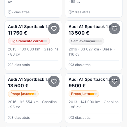
cv
· 95 cv
2 dias atrás
2 dias atrás
Audi
A1 Sportback
1.2 TFSi S-line 116g
Audi
A1 Sportback
1.6 TDI Sport
11 750 €
13 500 €
Ligeiramente caro
Sem avaliação
2013 · 130 000 km · Gasolina
2016 · 83 027 km · Diesel ·
· 86 cv
116 cv
3 dias atrás
3 dias atrás
Audi
A1 Sportback
1.0 TFSI Design
Audi
A1 Sportback
1.2 TFSI Attraction
13 500 €
9500 €
Preço justo
Preço justo
2016 · 92 554 km · Gasolina
2013 · 141 000 km · Gasolina
· 95 cv
· 86 cv
3 dias atrás
3 dias atrás