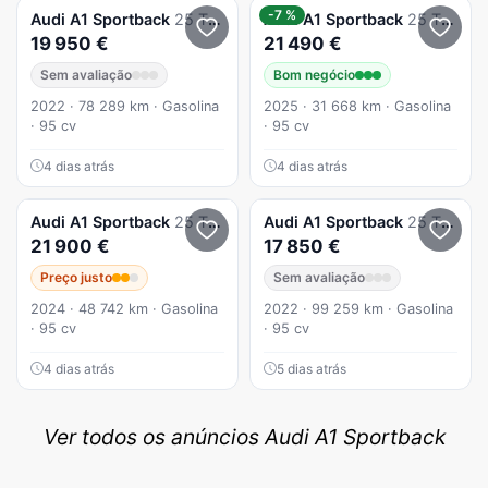
-7 %
Audi
A1 Sportback
25 TFSI Advanced
Audi
A1 Sportback
25 TFSI Advanced
19 950 €
21 490 €
Sem avaliação
Bom negócio
2022 · 78 289 km · Gasolina
2025 · 31 668 km · Gasolina
· 95 cv
· 95 cv
4 dias atrás
4 dias atrás
Audi
A1 Sportback
25 TFSI Advanced
Audi
A1 Sportback
25 TFSI
21 900 €
17 850 €
Preço justo
Sem avaliação
2024 · 48 742 km · Gasolina
2022 · 99 259 km · Gasolina
· 95 cv
· 95 cv
4 dias atrás
5 dias atrás
Ver todos os anúncios Audi A1 Sportback