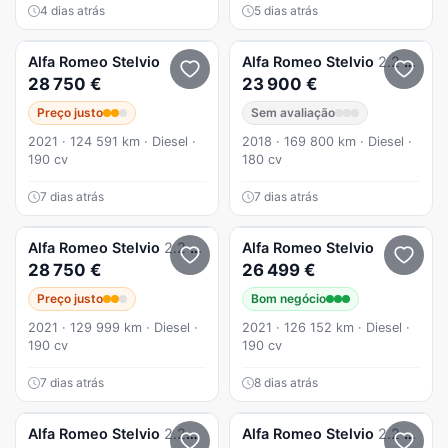
4 dias atrás
5 dias atrás
Alfa Romeo
Stelvio
Alfa Romeo
Stelvio
2.2 16V AT8 Executive
28 750 €
23 900 €
Preço justo
Sem avaliação
2021 · 124 591 km · Diesel ·
2018 · 169 800 km · Diesel ·
190 cv
180 cv
7 dias atrás
7 dias atrás
Alfa Romeo
Stelvio
2.2 D Sprint AT8
Alfa Romeo
Stelvio
28 750 €
26 499 €
Preço justo
Bom negócio
2021 · 129 999 km · Diesel ·
2021 · 126 152 km · Diesel ·
190 cv
190 cv
7 dias atrás
8 dias atrás
Alfa Romeo
Stelvio
2.2D SUPER (AUTO)
Alfa Romeo
Stelvio
2.2 D Sprint AT8