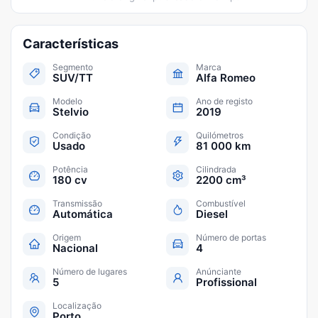
Características
Segmento
Marca
SUV/TT
Alfa Romeo
Modelo
Ano de registo
Stelvio
2019
Condição
Quilómetros
Usado
81 000 km
Potência
Cilindrada
180 cv
2200 cm³
Transmissão
Combustível
Automática
Diesel
Origem
Número de portas
Nacional
4
Número de lugares
Anúnciante
5
Profissional
Localização
Porto