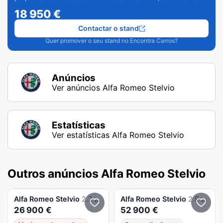
de 6 velocidades e vários extras.
18 950
€
Contactar o stand
Quer promover o seu stand no Encontra Carros?
Anúncios
Ver anúncios Alfa Romeo Stelvio
Estatísticas
Ver estatísticas Alfa Romeo Stelvio
Outros anúncios Alfa Romeo Stelvio
Alfa Romeo
Stelvio
2.2 D AT8
Alfa Romeo
Stelvio
2.9 T Quadrifoglio V6
26 900 €
52 900 €