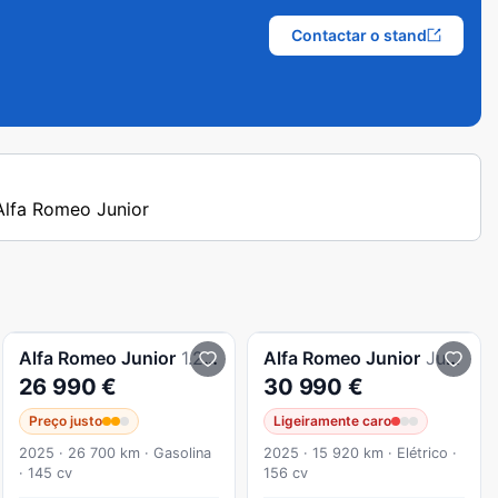
Contactar o stand
 Alfa Romeo Junior
Alfa Romeo
Junior
1.2 Speciale eDCT6
Alfa Romeo
Junior
Junior 54 kWh Speciale
26 990 €
30 990 €
Preço justo
Ligeiramente caro
2025 · 26 700 km · Gasolina
2025 · 15 920 km · Elétrico ·
· 145 cv
156 cv