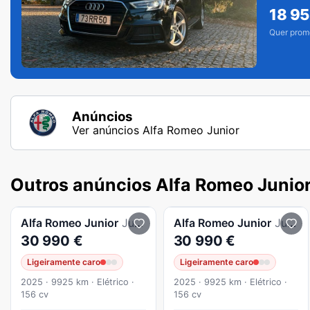
extras.
18 9
Quer prom
Anúncios
Ver anúncios Alfa Romeo Junior
Outros anúncios Alfa Romeo Junio
Alfa Romeo
Junior
Junior 54 kWh Speciale
Alfa Romeo
Junior
Junior 54 kWh Speciale
30 990 €
30 990 €
Ligeiramente caro
Ligeiramente caro
2025 · 9925 km · Elétrico ·
2025 · 9925 km · Elétrico ·
156 cv
156 cv