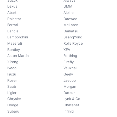
Suzuki
Aiways
Lexus
UMM
Abarth
Alpine
Polestar
Daewoo
Ferrari
McLaren
Lancia
Daihatsu
Lamborghini
SsangYong
Maserati
Rolls Royce
Bentley
XEV
Aston Martin
Forthing
XPeng
Firefly
Iveco
Vauxhall
Isuzu
Geely
Rover
Jaecoo
Saab
Morgan
Ligier
Datsun
Chrysler
Lynk & Co
Dodge
Chatenet
Subaru
Infiniti