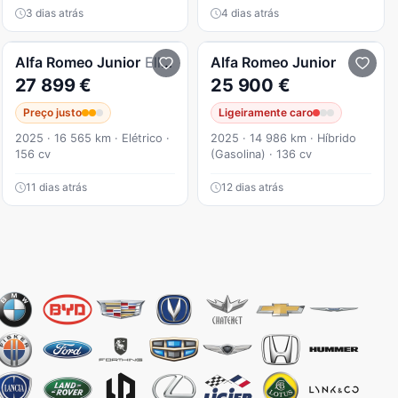
3 dias atrás
4 dias atrás
Alfa Romeo
Junior
Elletrica 50 kWh
Alfa Romeo
Junior
27 899 €
25 900 €
Preço justo
Ligeiramente caro
2025 · 16 565 km · Elétrico ·
2025 · 14 986 km · Híbrido
156 cv
(Gasolina) · 136 cv
11 dias atrás
12 dias atrás