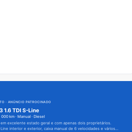
UTO
· ANÚNCIO PATROCINADO
3 1.6 TDI S-Line
1 000
km · Manual · Diesel
 em excelente estado geral e com apenas dois proprietários.
Line interior e exterior, caixa manual de 6 velocidades e vários