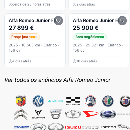
cerca de 23 horas atrás
2 dias atrás
Alfa Romeo
Junior
Elletrica 50 kWh
Alfa Romeo
Junior
Elettrica Sprint
27 899 €
25 900 €
Preço justo
Bom negócio
2025 · 16 565 km · Elétrico ·
2025 · 29 821 km · Elétrico ·
156 cv
156 cv
4 dias atrás
10 dias atrás
Ver todos os anúncios Alfa Romeo Junior