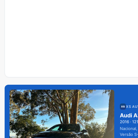
XS A
Audi A
2016
·
12
Nacional,
Versão S-