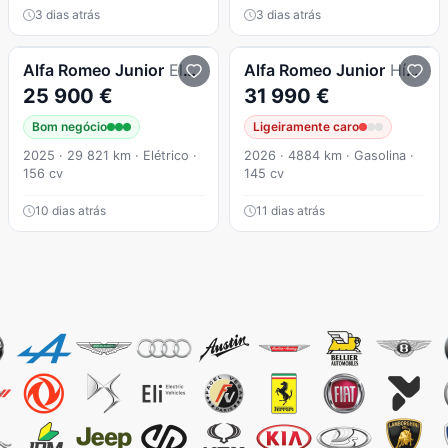
3 dias atrás
3 dias atrás
Alfa Romeo
Junior
Elettrica Sprint
Alfa Romeo
Junior
Híbrido 1.2l 145CV (107KW) eDCT6
25 900 €
31 990 €
Bom negócio
Ligeiramente caro
2025 · 29 821 km · Elétrico ·
2026 · 4884 km · Gasolina ·
156 cv
145 cv
10 dias atrás
11 dias atrás