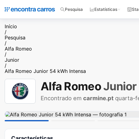
Pesquisa
Estatísticas
Sta
Início
/
Pesquisa
/
Alfa Romeo
/
Junior
/
Alfa Romeo Junior 54 kWh Intensa
Alfa Romeo
Junior
Encontrado em
carmine.pt
quarta-f
Características