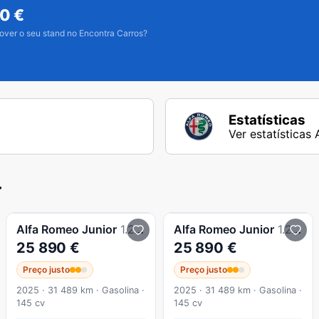
50
€
over o seu stand no Encontra Carros?
Estatísticas
Ver estatísticas
r
Alfa Romeo
Junior
1.2 Intensa eDCT6
Alfa Romeo
Junior
1.2 Intensa eDCT6
25 890 €
25 890 €
Preço justo
Preço justo
2025 · 31 489 km · Gasolina ·
2025 · 31 489 km · Gasolina ·
145 cv
145 cv