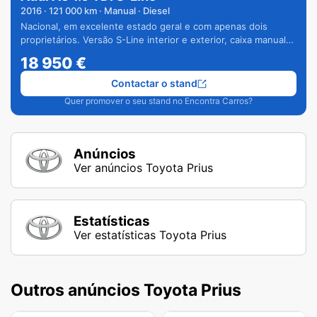
2016
·
121 000
km · Manual · Diesel
Nacional, em excelente estado geral e com apenas dois
proprietários. Versão S-Line interior e exterior, caixa manual
de 6 velocidades e vários extras.
18 950
€
Contactar o stand
Quer promover o seu stand no Encontra Carros?
Anúncios
Ver anúncios Toyota Prius
Estatísticas
Ver estatísticas Toyota Prius
Outros anúncios Toyota Prius