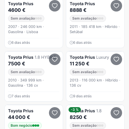
Toyota
Prius
Toyota
Prius
4600 €
8888 €
Sem avaliação
Sem avaliação
2007 · 246 000 km ·
2011 · 185 418 km · Híbrido ·
Gasolina · Lisboa
Setúbal
6 dias atrás
6 dias atrás
Toyota
Prius
1.8 HYBRID
Toyota
Prius
Luxury
7500 €
11 250 €
Sem avaliação
Sem avaliação
2010 · 349 999 km ·
2013 · 116 000 km · Híbrido ·
Gasolina · 136 cv
136 cv
7 dias atrás
9 dias atrás
-3 %
Toyota
Prius
Toyota
Prius
1.8
44 000 €
8250 €
Bom negócio
Sem avaliação