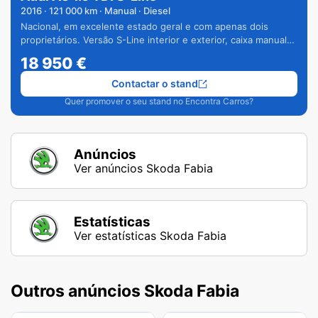
2016
·
121 000
km · Manual · Diesel
Nacional, em excelente estado geral e com apenas dois
proprietários. Versão S-Line interior e exterior, caixa manual
de 6 velocidades e vários extras.
18 950
€
Contactar o stand
Quer promover o seu stand no Encontra Carros?
Anúncios
Ver anúncios Skoda Fabia
Estatísticas
Ver estatísticas Skoda Fabia
Outros anúncios Skoda Fabia