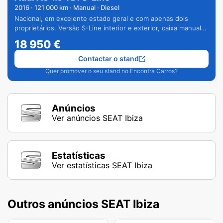
2016
·
121 000
km · Manual · Diesel
Nacional, em excelente estado geral e com apenas dois
proprietários. Versão S-Line interior e exterior, caixa manual
de 6 velocidades e vários extras.
18 950
€
Contactar o stand
Quer promover o seu stand no Encontra Carros?
Anúncios
Ver anúncios SEAT Ibiza
Estatísticas
Ver estatísticas SEAT Ibiza
Outros anúncios SEAT Ibiza