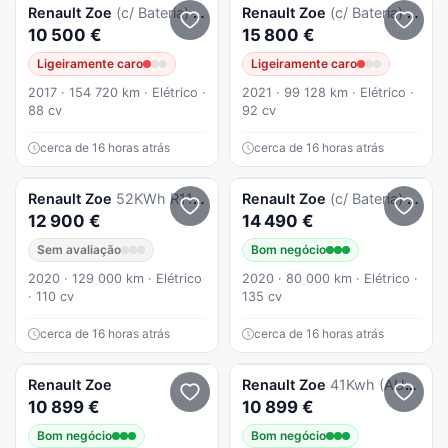
Renault
Zoe
(c/ Bateria) Intens
Renault
Zoe
(c/ Bateria) Life
10 500 €
15 800 €
Ligeiramente caro
Ligeiramente caro
2017 · 154 720 km · Elétrico ·
2021 · 99 128 km · Elétrico ·
88 cv
92 cv
cerca de 16 horas atrás
cerca de 16 horas atrás
Renault
Zoe
52KWh R110 - Bateria Própria
Renault
Zoe
(c/ Bateria) Z.E. 50 INTENS
12 900 €
14 490 €
Sem avaliação
Bom negócio
2020 · 129 000 km · Elétrico
2020 · 80 000 km · Elétrico ·
· 110 cv
135 cv
cerca de 16 horas atrás
cerca de 16 horas atrás
Renault
Zoe
Renault
Zoe
41Kwh (AUTO)
10 899 €
10 899 €
Bom negócio
Bom negócio