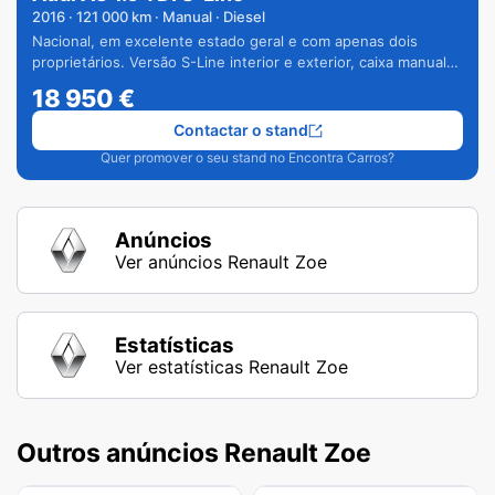
2016
·
121 000
km · Manual · Diesel
Nacional, em excelente estado geral e com apenas dois
proprietários. Versão S-Line interior e exterior, caixa manual
de 6 velocidades e vários extras.
18 950
€
Contactar o stand
Quer promover o seu stand no Encontra Carros?
Anúncios
Ver anúncios Renault Zoe
Estatísticas
Ver estatísticas Renault Zoe
Outros anúncios Renault Zoe