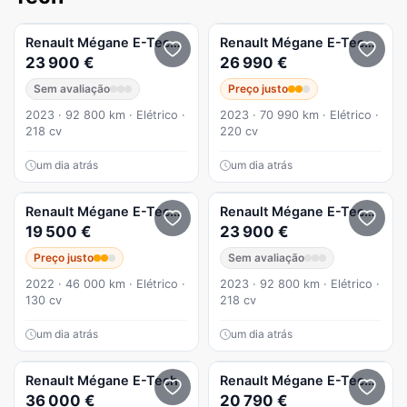
Renault
Mégane E-Tech
EV60 220hp optimum charge Techn
Renault
Mégane E-Tech
Tech
23 900 €
26 990 €
Sem avaliação
Preço justo
2023 · 92 800 km · Elétrico ·
2023 · 70 990 km · Elétrico ·
218 cv
220 cv
um dia atrás
um dia atrás
Renault
Mégane E-Tech
EV40 Evolution Autonomia Urbana
Renault
Mégane E-Tech
EV60
19 500 €
23 900 €
Preço justo
Sem avaliação
2022 · 46 000 km · Elétrico ·
2023 · 92 800 km · Elétrico ·
130 cv
218 cv
um dia atrás
um dia atrás
Renault
Mégane E-Tech
Renault
Mégane E-Tech
EV40
36 000 €
20 790 €