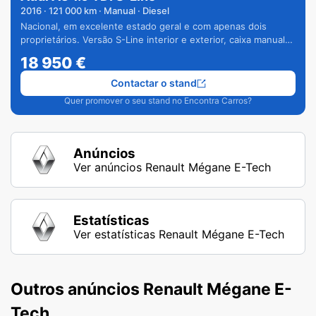
2016
·
121 000
km · Manual · Diesel
Nacional, em excelente estado geral e com apenas dois
proprietários. Versão S-Line interior e exterior, caixa manual
de 6 velocidades e vários extras.
18 950
€
Contactar o stand
Quer promover o seu stand no Encontra Carros?
Anúncios
Ver anúncios Renault Mégane E-Tech
Estatísticas
Ver estatísticas Renault Mégane E-Tech
Outros anúncios Renault Mégane E-
Tech