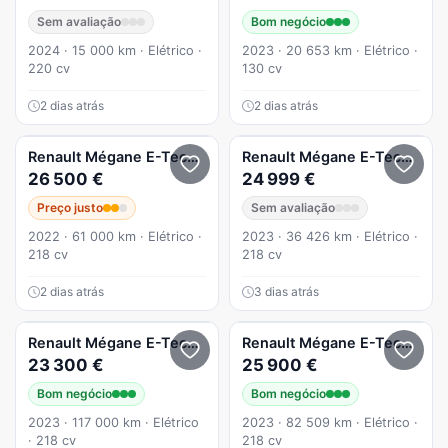
Sem avaliação
Bom negócio
2024 · 15 000 km · Elétrico ·
2023 · 20 653 km · Elétrico ·
220 cv
130 cv
2 dias atrás
2 dias atrás
Renault
Mégane E-Tech
EV60 Iconic
Renault
Mégane E-Tech
EV60
26 500 €
24 999 €
Preço justo
Sem avaliação
2022 · 61 000 km · Elétrico ·
2023 · 36 426 km · Elétrico ·
218 cv
218 cv
2 dias atrás
3 dias atrás
Renault
Mégane E-Tech
EV60 220hp optimum charge Techn
Renault
Mégane E-Tech
EV60
23 300 €
25 900 €
Bom negócio
Bom negócio
2023 · 117 000 km · Elétrico
2023 · 82 509 km · Elétrico ·
· 218 cv
218 cv