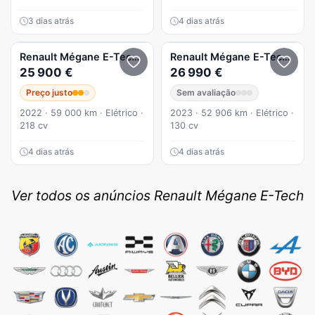
3 dias atrás
4 dias atrás
Renault
Mégane E-Tech
EV60 220hp optimum charge Iconic
Renault
Mégane E-Tech
EV60
25 900 €
26 990 €
Preço justo
Sem avaliação
2022 · 59 000 km · Elétrico ·
2023 · 52 906 km · Elétrico ·
218 cv
130 cv
4 dias atrás
4 dias atrás
Ver todos os anúncios Renault Mégane E-Tech