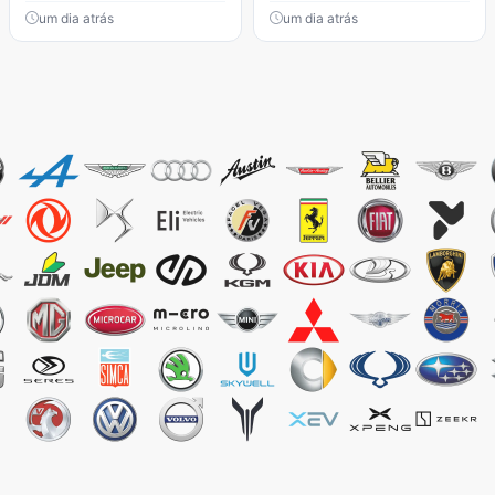
um dia atrás
um dia atrás