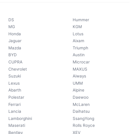
DS
Hummer
MG
KGM
Honda
Lotus
Jaguar
Aixam
Mazda
Triumph
BYD
Austin
CUPRA
Microcar
Chevrolet
MAXUS
Suzuki
Aiways
Lexus
UMM
Abarth
Alpine
Polestar
Daewoo
Ferrari
McLaren
Lancia
Daihatsu
Lamborghini
SsangYong
Maserati
Rolls Royce
Bentley
XEV