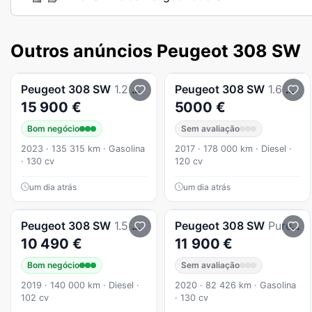
Outros anúncios Peugeot 308 SW
Peugeot
308 SW
1.2 PureTech Allure Pack EAT8
Peugeot
308 SW
1.6 BlueHDi Allure J17 EAT6
15 900 €
5000 €
Bom negócio
Sem avaliação
2023 · 135 315 km · Gasolina
2017 · 178 000 km · Diesel ·
· 130 cv
120 cv
um dia atrás
um dia atrás
Peugeot
308 SW
1.5 BlueHDi Business Line
Peugeot
308 SW
PureTech 130 Allure
10 490 €
11 900 €
Bom negócio
Sem avaliação
2019 · 140 000 km · Diesel ·
2020 · 82 426 km · Gasolina
102 cv
· 130 cv