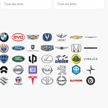
um dia atrás
um dia atrás