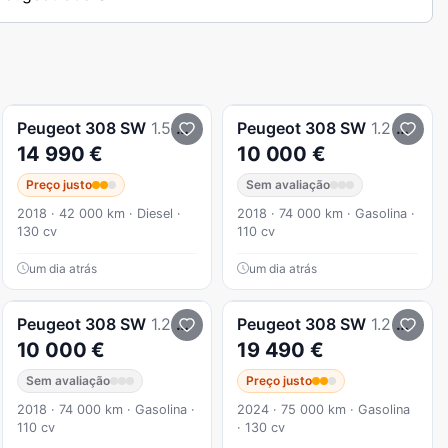
Peugeot
308 SW
1.5 BlueHDi Allure Pack
Peugeot
308 SW
1.2 PureTech Style
14 990 €
10 000 €
Preço justo
Sem avaliação
2018 · 42 000 km · Diesel ·
2018 · 74 000 km · Gasolina ·
130 cv
110 cv
um dia atrás
um dia atrás
Peugeot
308 SW
1.2 PureTech Style
Peugeot
308 SW
1.2 PureTech Allure Pack EAT8
10 000 €
19 490 €
Sem avaliação
Preço justo
2018 · 74 000 km · Gasolina ·
2024 · 75 000 km · Gasolina
110 cv
· 130 cv