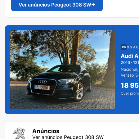
Ver anúncios
Peugeot 308 SW
XS A
Audi A
2016
·
12
Nacional,
Versão S-
extras.
18 9
Quer prom
Anúncios
Ver anúncios Peugeot 308 SW