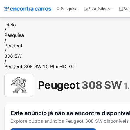
Pesquisa
Estatísticas
Sta
Início
/
Pesquisa
/
Peugeot
/
308 SW
/
Peugeot 308 SW 1.5 BlueHDi GT
Peugeot
308 SW
1
Este anúncio já não se encontra disponíve
Explore outros anúncios
Peugeot 308 SW
disponíveis