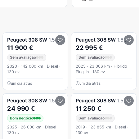
Peugeot
308 SW
1.5 BlueHDi GT Line
Peugeot
308 SW
1.6 Hybrid Allure Pack e-EAT8
11 900 €
22 995 €
Sem avaliação
Sem avaliação
2020 · 142 000 km · Diesel ·
2025 · 23 006 km · Híbrido
130 cv
Plug-In · 180 cv
um dia atrás
um dia atrás
Peugeot
308 SW
1.5 BlueHDi Style EAT8
Peugeot
308 SW
1.5 BlueHDi Style
24 990 €
11 250 €
Bom negócio
Sem avaliação
2025 · 26 000 km · Diesel ·
2019 · 123 855 km · Diesel ·
130 cv
130 cv