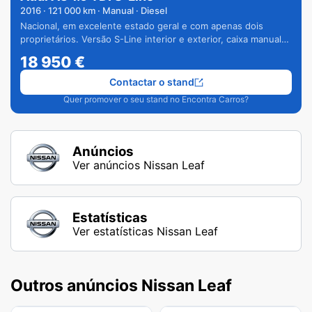
2016
·
121 000
km · Manual · Diesel
Nacional, em excelente estado geral e com apenas dois
proprietários. Versão S-Line interior e exterior, caixa manual
de 6 velocidades e vários extras.
18 950
€
Contactar o stand
Quer promover o seu stand no Encontra Carros?
Anúncios
Ver anúncios Nissan Leaf
Estatísticas
Ver estatísticas Nissan Leaf
Outros anúncios Nissan Leaf