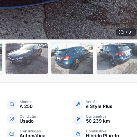
1 / 31
+
26
Modelo
Versão
A 250
e Style Plus
Condição
Quilómetros
Usado
50 239 km
Transmissão
Combustível
Automática
Híbrido Plug-In