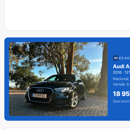
XS A
Audi A
2016
·
12
Nacional,
Versão S-
extras.
18 9
Quer prom