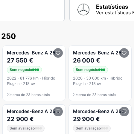
Estatísticas
Ver estatística
 250
AMG Line
Mercedes-Benz
A 250
e AMG Line
Mercedes-Benz
A 250
e P
27 550 €
26 000 €
Bom negócio
Bom negócio
2022 · 81 776 km · Híbrido
2020 · 30 000 km · Híbrido
Plug-In · 218 cv
Plug-In · 218 cv
cerca de 23 horas atrás
cerca de 23 horas atrás
-DCT Style
Mercedes-Benz
A 250
e 8G-DCT Progressive
Mercedes-Benz
A 250
22 900 €
29 900 €
Sem avaliação
Sem avaliação