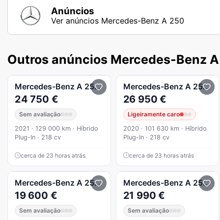
Anúncios
Ver anúncios Mercedes-Benz A 250
Outros anúncios Mercedes-Benz A
Mercedes-Benz
A 250
e Progressive
Mercedes-Benz
A 250
e 
24 750 €
26 950 €
Sem avaliação
Ligeiramente caro
2021 · 129 000 km · Híbrido
2020 · 101 630 km · Híbrido
Plug-In · 218 cv
Plug-In · 218 cv
cerca de 23 horas atrás
cerca de 23 horas atrás
Mercedes-Benz
A 250
e 8G-DCT Style
Mercedes-Benz
A 250
8G
19 600 €
21 990 €
Sem avaliação
Sem avaliação