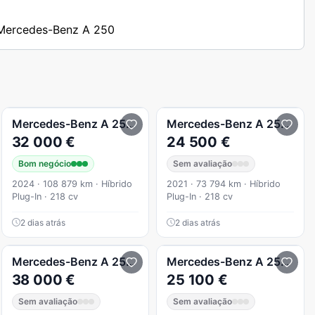
s Mercedes-Benz A 250
rogressive
Mercedes-Benz
A 250
e
Mercedes-Benz
A 250
e
32 000 €
24 500 €
Bom negócio
Sem avaliação
2024 · 108 879 km · Híbrido
2021 · 73 794 km · Híbrido
Plug-In · 218 cv
Plug-In · 218 cv
2 dias atrás
2 dias atrás
Mercedes-Benz
A 250
e
Mercedes-Benz
A 250
e A
38 000 €
25 100 €
Sem avaliação
Sem avaliação