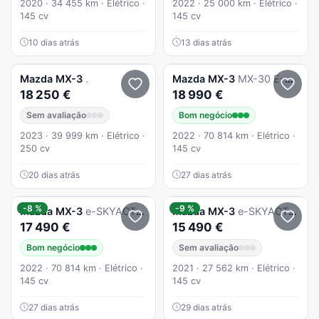
2020 · 34 455 km · Elétrico ·
2022 · 25 000 km · Elétrico ·
145 cv
145 cv
10 dias atrás
13 dias atrás
Mazda
MX-3
.
Mazda
MX-3
MX-30 E-SKYACTIV EXCLUSVE-LINE
18 250 €
18 990 €
Sem avaliação
Bom negócio
2023 · 39 999 km · Elétrico ·
2022 · 70 814 km · Elétrico ·
250 cv
145 cv
20 dias atrás
27 dias atrás
-8 %
-9 %
Mazda
MX-3
e-SKYACTIV Exclusve-Line
Mazda
MX-3
e-SKYACTIV Confort
17 490 €
15 490 €
Bom negócio
Sem avaliação
2022 · 70 814 km · Elétrico ·
2021 · 27 562 km · Elétrico ·
145 cv
145 cv
27 dias atrás
29 dias atrás