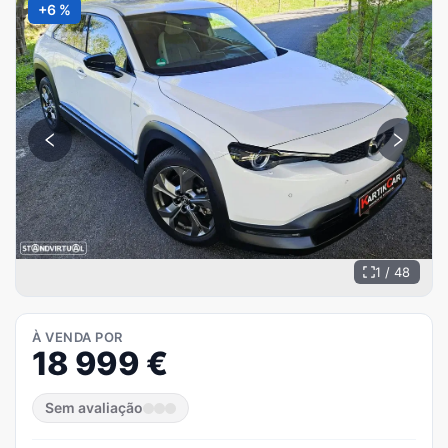
+6 %
1 / 48
À VENDA POR
18 999
€
Sem avaliação