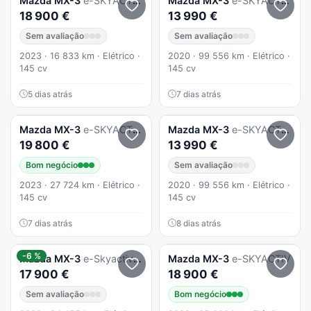
Mazda
MX-3
e-SKYACTIV Makoto Modern Confidence
Mazda
MX-3
e-SKYACTIV Advantage+Vintage Leatherett
18 900 €
13 990 €
Sem avaliação
Sem avaliação
2023 · 16 833 km · Elétrico ·
2020 · 99 556 km · Elétrico ·
145 cv
145 cv
5 dias atrás
7 dias atrás
Mazda
MX-3
e-SKYACTIV AD`VANTAGE
Mazda
MX-3
e-SKYACTIV Advantage+Vintage Leatherett
19 800 €
13 990 €
Bom negócio
Sem avaliação
2023 · 27 724 km · Elétrico ·
2020 · 99 556 km · Elétrico ·
145 cv
145 cv
7 dias atrás
8 dias atrás
-6 %
Mazda
MX-3
e-Skyactiv First Edition+Modern Confidence
Mazda
MX-3
e-SKYACTIV
17 900 €
18 900 €
Sem avaliação
Bom negócio