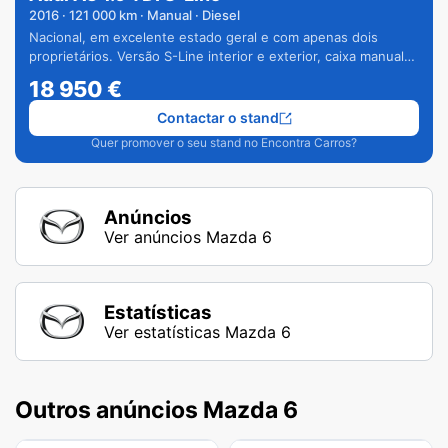
2016
·
121 000
km · Manual · Diesel
Nacional, em excelente estado geral e com apenas dois
proprietários. Versão S-Line interior e exterior, caixa manual
de 6 velocidades e vários extras.
18 950
€
Contactar o stand
Quer promover o seu stand no Encontra Carros?
Anúncios
Ver anúncios Mazda 6
Estatísticas
Ver estatísticas Mazda 6
Outros anúncios Mazda 6