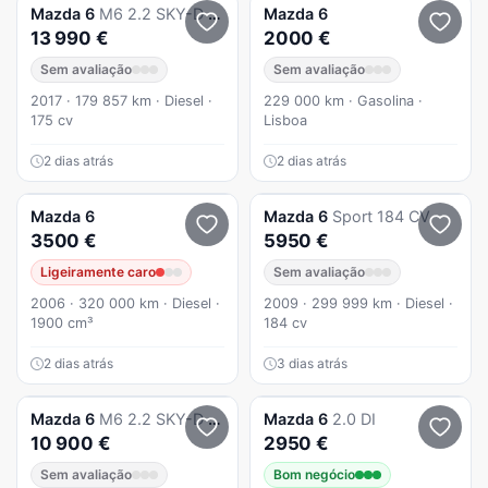
Mazda
6
M6 2.2 SKY-D Excellence P.Leather White+Cruise Pack+TAE+Navi
Mazda
6
13 990 €
2000 €
Sem avaliação
Sem avaliação
2017 · 179 857 km · Diesel ·
229 000 km · Gasolina ·
175 cv
Lisboa
2 dias atrás
2 dias atrás
Mazda
6
Mazda
6
Sport 184 CV
3500 €
5950 €
Ligeiramente caro
Sem avaliação
2006 · 320 000 km · Diesel ·
2009 · 299 999 km · Diesel ·
1900 cm³
184 cv
2 dias atrás
3 dias atrás
Mazda
6
M6 2.2 SKY-D Essence
Mazda
6
2.0 DI
10 900 €
2950 €
Sem avaliação
Bom negócio