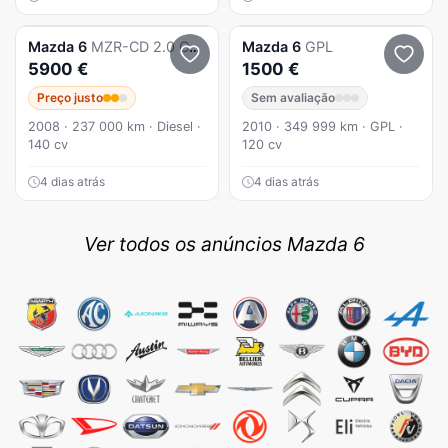
Mazda
6
MZR-CD 2.0 Comfort
Mazda
6
GPL
5900 €
1500 €
Preço justo
Sem avaliação
2008 · 237 000 km · Diesel ·
2010 · 349 999 km · GPL ·
140 cv
120 cv
4 dias atrás
4 dias atrás
Ver todos os anúncios Mazda 6