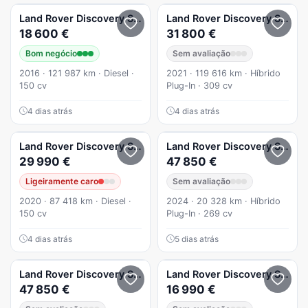
Land Rover
Discovery Sport
2.0 eD4 HSE
Land Rover
Discovery Sport
18 600 €
31 800 €
Bom negócio
Sem avaliação
2016 · 121 987 km · Diesel ·
2021 · 119 616 km · Híbrido
150 cv
Plug-In · 309 cv
4 dias atrás
4 dias atrás
Land Rover
Discovery Sport
D150 R-Dynamic
Land Rover
Discovery Sport
29 990 €
47 850 €
Ligeiramente caro
Sem avaliação
2020 · 87 418 km · Diesel ·
2024 · 20 328 km · Híbrido
150 cv
Plug-In · 269 cv
4 dias atrás
5 dias atrás
Land Rover
Discovery Sport
1.5 I3 P270e AWD Dynamic S
Land Rover
Discovery Sport
47 850 €
16 990 €