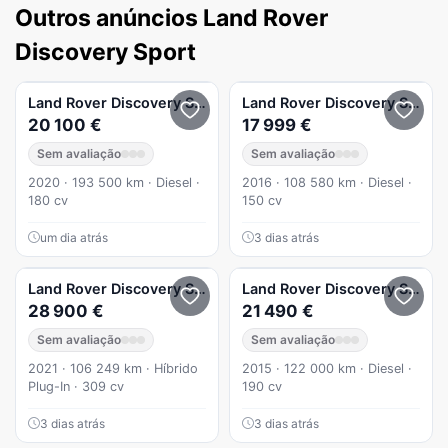
Outros anúncios Land Rover
Discovery Sport
Land Rover
Discovery Sport
2.0 D AWD SE
Land Rover
Discovery Sport
20 100 €
17 999 €
Sem avaliação
Sem avaliação
2020 · 193 500 km · Diesel ·
2016 · 108 580 km · Diesel ·
180 cv
150 cv
um dia atrás
3 dias atrás
Land Rover
Discovery Sport
P300e Dynamic SE
Land Rover
Discovery Sport
28 900 €
21 490 €
Sem avaliação
Sem avaliação
2021 · 106 249 km · Híbrido
2015 · 122 000 km · Diesel ·
Plug-In · 309 cv
190 cv
3 dias atrás
3 dias atrás