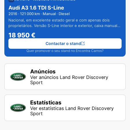
Audi A3 1.6 TDI S-Line
2016
·
121 000
km · Manual · Diesel
Nacional, em excelente estado geral e com apenas dois
proprietários. Versão S-Line interior e exterior, caixa manual
de 6 velocidades e vários extras.
18 950
€
Contactar o stand
Quer promover o seu stand no Encontra Carros?
Anúncios
Ver anúncios Land Rover Discovery
Sport
Estatísticas
Ver estatísticas Land Rover Discovery
Sport