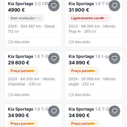
Kia
Sportage
2.0 CRDI EX
Kia
Sportage
1.6 T-GDI AWD Base
4990 €
31 900 €
Sem avaliação
Ligeiramente caro
2005 · 304 587 km · Diesel ·
2023 · 68 000 km · Híbrido
112 cv
Plug-In · 265 cv
2 dias atrás
2 dias atrás
Kia
Sportage
1.6 T-GDi HEV Tech
Kia
Sportage
1.6 t-gdi phev tech+srf
29 800 €
34 990 €
Preço justo
Preço justo
2024 · 84 000 km · Híbrido
2024 · 39 999 km · Híbrido
(Gasolina) · 230 cv
plugin · 252 cv
2 dias atrás
2 dias atrás
Kia
Sportage
1.6 T-GDi PHEV Tech+SRF
Kia
Sportage
1.6 T-GDi PHEV Tech+SRF
34 990 €
34 990 €
Preço justo
Preço justo