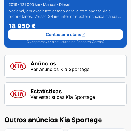
2016
·
121 000
km · Manual · Diesel
Nacional, em excelente estado geral e com apenas dois
proprietários. Versão S-Line interior e exterior, caixa manual
de 6 velocidades e vários extras.
18 950
€
Contactar o stand
Quer promover o seu stand no Encontra Carros?
Anúncios
Ver anúncios Kia Sportage
Estatísticas
Ver estatísticas Kia Sportage
Outros anúncios Kia Sportage