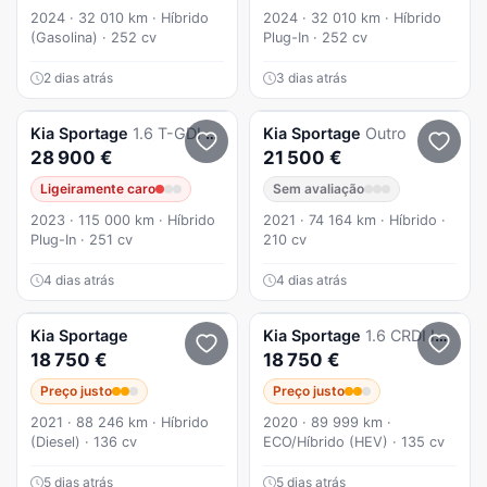
2024 · 32 010 km · Híbrido
2024 · 32 010 km · Híbrido
(Gasolina) · 252 cv
Plug-In · 252 cv
2 dias atrás
3 dias atrás
Kia
Sportage
1.6 T-GDI AWD Spirit
Kia
Sportage
Outro
28 900 €
21 500 €
Ligeiramente caro
Sem avaliação
2023 · 115 000 km · Híbrido
2021 · 74 164 km · Híbrido ·
Plug-In · 251 cv
210 cv
4 dias atrás
4 dias atrás
Kia
Sportage
Kia
Sportage
1.6 CRDI ISG Tech Hybrid
18 750 €
18 750 €
Preço justo
Preço justo
2021 · 88 246 km · Híbrido
2020 · 89 999 km ·
(Diesel) · 136 cv
ECO/Híbrido (HEV) · 135 cv
5 dias atrás
5 dias atrás