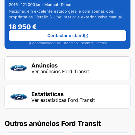
2016
·
121 000
km · Manual · Diesel
Nacional, em excelente estado geral e com apenas dois
proprietários. Versão S-Line interior e exterior, caixa manual
de 6 velocidades e vários extras.
18 950
€
Contactar o stand
Quer promover o seu stand no Encontra Carros?
Anúncios
Ver anúncios Ford Transit
Estatísticas
Ver estatísticas Ford Transit
Outros anúncios Ford Transit