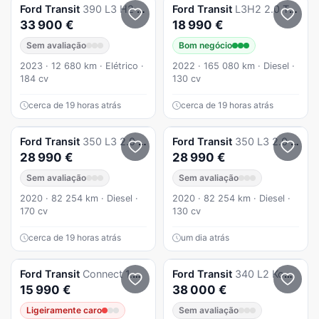
Ford
Transit
390 L3 H2 BEV 75 kWh Trend
Ford
Transit
L3H2 2.0 TDCI Trend c/iva
33 900 €
18 990 €
Sem avaliação
Bom negócio
2023 · 12 680 km · Elétrico ·
2022 · 165 080 km · Diesel ·
184 cv
130 cv
cerca de 19 horas atrás
cerca de 19 horas atrás
Ford
Transit
350 L3 2.0 TDCi H2 Trend EcoBlue
Ford
Transit
350 L3 2.0 TDCi H2 Trend EcoBlue
28 990 €
28 990 €
Sem avaliação
Sem avaliação
2020 · 82 254 km · Diesel ·
2020 · 82 254 km · Diesel ·
170 cv
130 cv
cerca de 19 horas atrás
um dia atrás
Ford
Transit
Connect 1.5 TDCi 230 L2 Trend
Ford
Transit
340 L2 Kombi Trend BEV 83kWh
15 990 €
38 000 €
Ligeiramente caro
Sem avaliação