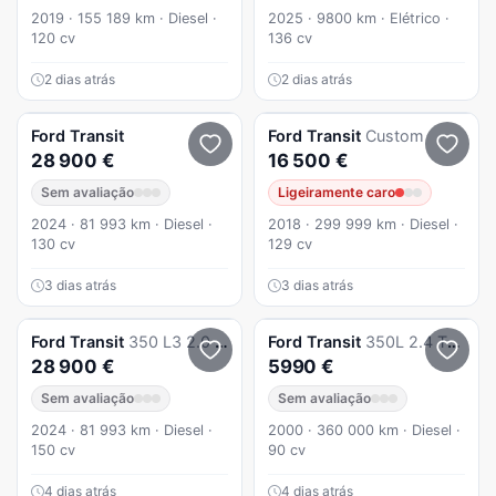
2019 · 155 189 km · Diesel ·
2025 · 9800 km · Elétrico ·
120 cv
136 cv
2 dias atrás
2 dias atrás
Ford
Transit
Ford
Transit
Custom
28 900 €
16 500 €
Sem avaliação
Ligeiramente caro
2024 · 81 993 km · Diesel ·
2018 · 299 999 km · Diesel ·
130 cv
129 cv
3 dias atrás
3 dias atrás
Ford
Transit
350 L3 2.0 TDCi H2 Trend
Ford
Transit
350L 2.4 TDdi TM
28 900 €
5990 €
Sem avaliação
Sem avaliação
2024 · 81 993 km · Diesel ·
2000 · 360 000 km · Diesel ·
150 cv
90 cv
4 dias atrás
4 dias atrás