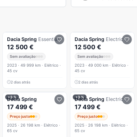
Dacia
Spring
Essential
Dacia
Spring
Electric 45 Essential
12 500 €
12 500 €
Sem avaliação
Sem avaliação
2023 · 49 999 km · Elétrico ·
2023 · 49 000 km · Elétrico ·
45 cv
45 cv
2 dias atrás
2 dias atrás
+3 %
+3 %
Dacia
Spring
Dacia
Spring
Electric 65 Extreme
17 499 €
17 499 €
Preço justo
Preço justo
2025 · 26 198 km · Elétrico ·
2025 · 26 198 km · Elétrico ·
65 cv
65 cv