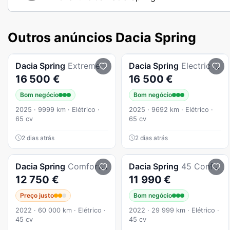
Outros anúncios Dacia Spring
Dacia
Spring
Extreme
Dacia
Spring
Electric 65 Extreme
16 500 €
16 500 €
Bom negócio
Bom negócio
2025 · 9999 km · Elétrico ·
2025 · 9692 km · Elétrico ·
65 cv
65 cv
2 dias atrás
2 dias atrás
Dacia
Spring
Comfort Plus
Dacia
Spring
45 Confort plus
12 750 €
11 990 €
Preço justo
Bom negócio
2022 · 60 000 km · Elétrico ·
2022 · 29 999 km · Elétrico ·
45 cv
45 cv