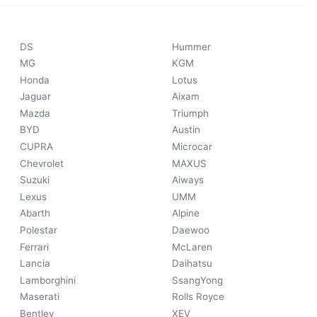
DS
Hummer
MG
KGM
Honda
Lotus
Jaguar
Aixam
Mazda
Triumph
BYD
Austin
CUPRA
Microcar
Chevrolet
MAXUS
Suzuki
Aiways
Lexus
UMM
Abarth
Alpine
Polestar
Daewoo
Ferrari
McLaren
Lancia
Daihatsu
Lamborghini
SsangYong
Maserati
Rolls Royce
Bentley
XEV