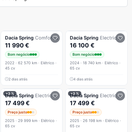
Dacia
Spring
Comfort Plus
Dacia
Spring
Electric 65 Expression
11 990 €
16 100 €
Bom negócio
Bom negócio
2022 · 62 570 km · Elétrico ·
2024 · 18 740 km · Elétrico ·
45 cv
65 cv
2 dias atrás
4 dias atrás
+3 %
+3 %
Dacia
Spring
Electric 65 Extreme
Dacia
Spring
Electric 65 Extreme
17 499 €
17 499 €
Preço justo
Preço justo
2025 · 29 999 km · Elétrico ·
2025 · 26 198 km · Elétrico ·
65 cv
65 cv