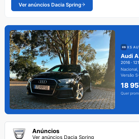
Ver anúncios
Dacia Spring
XS A
Audi A
2016
·
12
Nacional,
Versão S-
extras.
18 9
Quer prom
Anúncios
Ver anúncios Dacia Spring