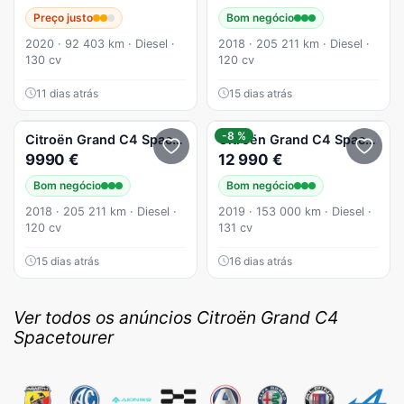
Preço justo
Bom negócio
2020 · 92 403 km · Diesel ·
2018 · 205 211 km · Diesel ·
130 cv
120 cv
11 dias atrás
15 dias atrás
-8 %
Citroën
Grand C4 Spacetourer
Citroën
1.6 BlueHDi Ripcurl
Grand C4 Spacetourer
9990 €
12 990 €
Bom negócio
Bom negócio
2018 · 205 211 km · Diesel ·
2019 · 153 000 km · Diesel ·
120 cv
131 cv
15 dias atrás
16 dias atrás
Ver todos os anúncios Citroën Grand C4
Spacetourer