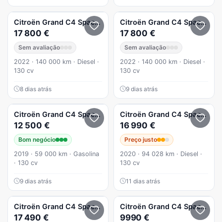
Citroën
Grand C4 Spacetourer
Citroën
1.5 BlueHDi Shine EAT8
Grand C4 Spacetourer
17 800 €
17 800 €
Sem avaliação
Sem avaliação
2022 · 140 000 km · Diesel ·
2022 · 140 000 km · Diesel ·
130 cv
130 cv
8 dias atrás
9 dias atrás
Citroën
Grand C4 Spacetourer
Citroën
Grand C4 Spacetourer
12 500 €
16 990 €
Bom negócio
Preço justo
2019 · 59 000 km · Gasolina
2020 · 94 028 km · Diesel ·
· 130 cv
130 cv
9 dias atrás
11 dias atrás
Citroën
Grand C4 Spacetourer
Citroën
1.5 BlueHDi Origins
Grand C4 Spacetourer
17 490 €
9990 €