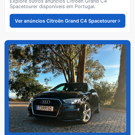
Explore outros anúncios
Citroën Grand C4
Spacetourer
disponíveis em Portugal.
Ver anúncios
Citroën Grand C4 Spacetourer