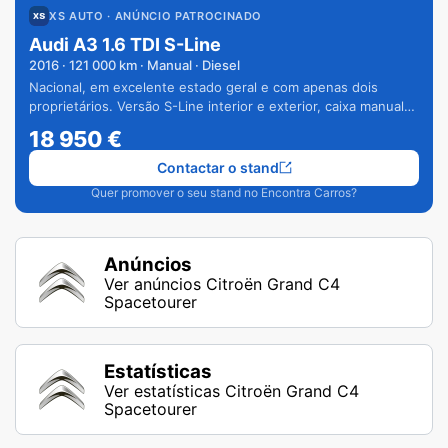
XS AUTO
· ANÚNCIO PATROCINADO
Audi A3 1.6 TDI S-Line
2016
·
121 000
km · Manual · Diesel
Nacional, em excelente estado geral e com apenas dois
proprietários. Versão S-Line interior e exterior, caixa manual
de 6 velocidades e vários extras.
18 950
€
Contactar o stand
Quer promover o seu stand no Encontra Carros?
Anúncios
Ver anúncios Citroën Grand C4
Spacetourer
Estatísticas
Ver estatísticas Citroën Grand C4
Spacetourer