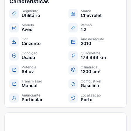
Características
Segmento
Marca
Utilitário
Chevrolet
Modelo
Versão
Aveo
1.2
Cor
Ano de registo
Cinzento
2010
Condição
Quilómetros
Usado
179 999 km
Potência
Cilindrada
84 cv
1200 cm³
Transmissão
Combustível
Manual
Gasolina
Anúnciante
Localização
Particular
Porto