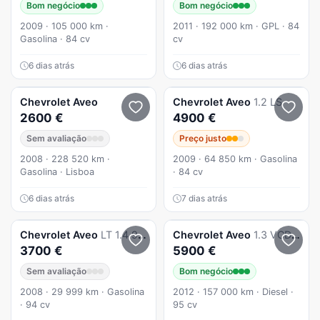
Bom negócio
Bom negócio
2009 · 105 000 km ·
2011 · 192 000 km · GPL · 84
Gasolina · 84 cv
cv
6 dias atrás
6 dias atrás
Chevrolet
Aveo
Chevrolet
Aveo
1.2 LS
2600 €
4900 €
Sem avaliação
Preço justo
2008 · 228 520 km ·
2009 · 64 850 km · Gasolina
Gasolina · Lisboa
· 84 cv
6 dias atrás
7 dias atrás
Chevrolet
Aveo
LT 1.4 94cv Ar Cond
Chevrolet
Aveo
1.3 VCDi LTZ
3700 €
5900 €
Sem avaliação
Bom negócio
2008 · 29 999 km · Gasolina
2012 · 157 000 km · Diesel ·
· 94 cv
95 cv