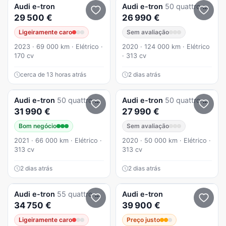
Audi
e-tron
Audi
e-tron
50 quattro advanced
29 500 €
26 990 €
Ligeiramente caro
Sem avaliação
2023 · 69 000 km · Elétrico ·
2020 · 124 000 km · Elétrico
170 cv
· 313 cv
cerca de 13 horas atrás
2 dias atrás
Audi
e-tron
50 quattro S line
Audi
e-tron
50 quattro advanced
31 990 €
27 990 €
Bom negócio
Sem avaliação
2021 · 66 000 km · Elétrico ·
2020 · 50 000 km · Elétrico ·
313 cv
313 cv
2 dias atrás
2 dias atrás
Audi
e-tron
55 quattro s line
Audi
e-tron
34 750 €
39 900 €
Ligeiramente caro
Preço justo