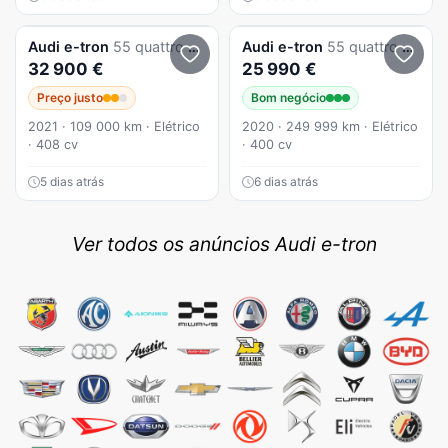
Audi
e-tron
55 quattro S line
Audi
e-tron
55 quattro Advanced
32 900 €
25 990 €
Preço justo
Bom negócio
2021 · 109 000 km · Elétrico
2020 · 249 999 km · Elétrico
· 408 cv
· 400 cv
5 dias atrás
6 dias atrás
Ver todos os anúncios Audi e-tron