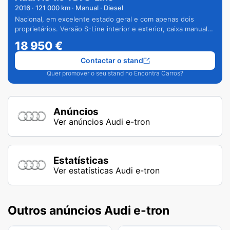
2016
·
121 000
km · Manual · Diesel
Nacional, em excelente estado geral e com apenas dois
proprietários. Versão S-Line interior e exterior, caixa manual
de 6 velocidades e vários extras.
18 950
€
Contactar o stand
Quer promover o seu stand no Encontra Carros?
Anúncios
Ver anúncios Audi e-tron
Estatísticas
Ver estatísticas Audi e-tron
Outros anúncios Audi e-tron