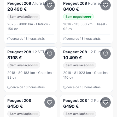
Peugeot
208
Allure Elétrico 136 cv (100 kW) - Bateria 50 kW
Peugeot
208
PureTech 82 ETG5 Stop & Start Active
28 490 €
8400 €
Sem avaliação
Bom negócio
2025 · 9000 km · Elétrico ·
2016 · 113 500 km · Diesel ·
156 cv
92 cv
cerca de 13 horas atrás
cerca de 13 horas atrás
Peugeot
208
1.2 VTi Active
Peugeot
208
1.2 PureTech Signature
8198 €
10 499 €
Sem avaliação
Sem avaliação
2018 · 80 183 km · Gasolina ·
2018 · 81 923 km · Gasolina ·
82 cv
110 cv
cerca de 13 horas atrás
cerca de 13 horas atrás
Peugeot
208
Peugeot
208
1.2 PureTech Allure
6450 €
6490 €
Sem avaliação
Sem avaliação