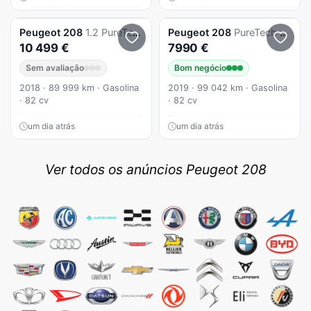
Peugeot
208
1.2 PureTech Signature
Peugeot
208
PureTech 82 Start & Stop Active
10 499 €
7990 €
Sem avaliação
Bom negócio
2018 · 89 999 km · Gasolina
2019 · 99 042 km · Gasolina
· 82 cv
· 82 cv
um dia atrás
um dia atrás
Ver todos os anúncios Peugeot 208