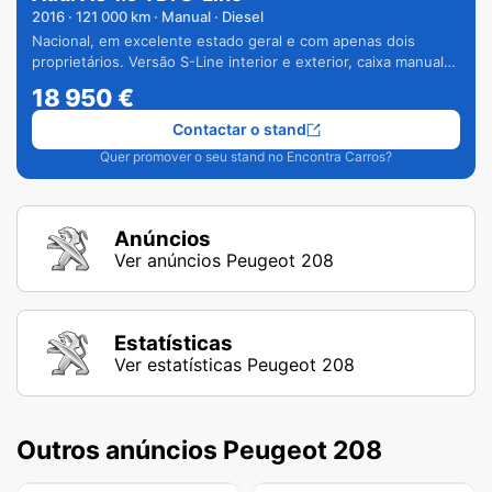
2016
·
121 000
km · Manual · Diesel
Nacional, em excelente estado geral e com apenas dois
proprietários. Versão S-Line interior e exterior, caixa manual
de 6 velocidades e vários extras.
18 950
€
Contactar o stand
Quer promover o seu stand no Encontra Carros?
Anúncios
Ver anúncios Peugeot 208
Estatísticas
Ver estatísticas Peugeot 208
Outros anúncios Peugeot 208