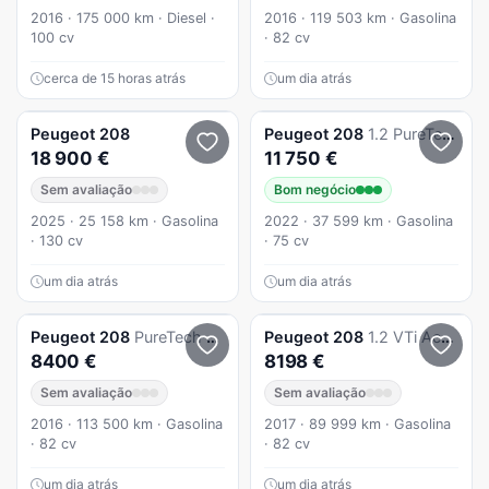
2016 · 175 000 km · Diesel ·
2016 · 119 503 km · Gasolina
100 cv
· 82 cv
cerca de 15 horas atrás
um dia atrás
Peugeot
208
Peugeot
208
1.2 PureTech
18 900 €
11 750 €
Sem avaliação
Bom negócio
2025 · 25 158 km · Gasolina
2022 · 37 599 km · Gasolina
· 130 cv
· 75 cv
um dia atrás
um dia atrás
Peugeot
208
PureTech 82 ETG5 Stop & Start Active
Peugeot
208
1.2 VTi Active
8400 €
8198 €
Sem avaliação
Sem avaliação
2016 · 113 500 km · Gasolina
2017 · 89 999 km · Gasolina
· 82 cv
· 82 cv
um dia atrás
um dia atrás